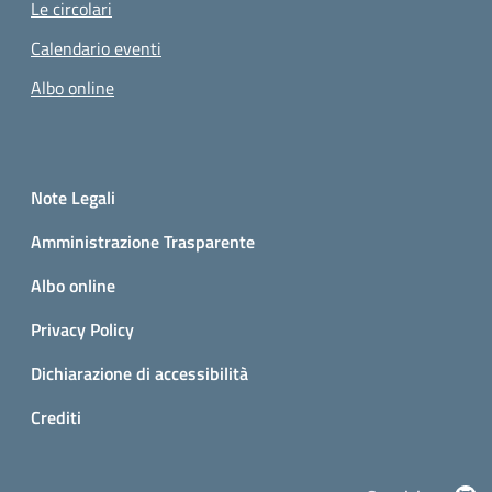
Le circolari
Calendario eventi
Albo online
Small prints
Sezione Link utili
Note Legali
Pagina attuale
Amministrazione Trasparente
Albo online
Privacy Policy
Dichiarazione di accessibilità
Crediti