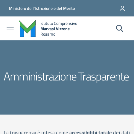
Salta al contenuto principale
Vai al contenuto del piè di pagina
Ministero dell'Istruzione e del Merito
Istituto Comprensivo
Marvasi Vizzone
Rosarno
Amministrazione Trasparente
La trasparenza è intesa come
accessibilità totale
dei dati