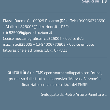
G
Seguici su
Piazza Duomo 8 - 89025 Rosarno (RC)
- Tel:
+390966773550
- Mail:
rcic825005@istruzione.it
- PEC:
rcic825005@pec.istruzione.it
Codice meccanografico:
rcic825005
- Codice iPA:
istsc_rcic825005 - C.F.91006770803 - Codice univoco
fatturazione elettronica (CUF): UFF8QZ
OUITOULÍA
è un CMS open source sviluppato con Drupal,
promosso dall'
Istituto comprensivo "Marvasi-Vizzone"
e
finanziato con la misura 1.4.1 del PNRR.
Sviluppato da Pietro Arturo Panetta e ...