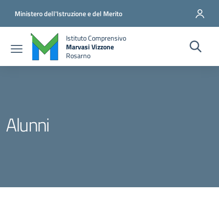
Salta al contenuto principale
Vai al contenuto del piè di pagina
Ministero dell'Istruzione e del Merito
Istituto Comprensivo
Marvasi Vizzone
Rosarno
Alunni