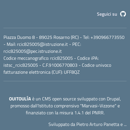
G
Seguici su
Piazza Duomo 8 - 89025 Rosarno (RC)
- Tel:
+390966773550
- Mail:
rcic825005@istruzione.it
- PEC:
rcic825005@pec.istruzione.it
Codice meccanografico:
rcic825005
- Codice iPA:
istsc_rcic825005 - C.F.91006770803 - Codice univoco
fatturazione elettronica (CUF): UFF8QZ
OUITOULÍA
è un CMS open source sviluppato con Drupal,
promosso dall'
Istituto comprensivo "Marvasi-Vizzone"
e
finanziato con la misura 1.4.1 del PNRR.
Sviluppato da Pietro Arturo Panetta e ...