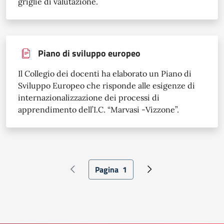
griglie di valutazione.
Piano di sviluppo europeo
Il Collegio dei docenti ha elaborato un Piano di
Sviluppo Europeo che risponde alle esigenze di
internazionalizzazione dei processi di
apprendimento dell’I.C. “Marvasi -Vizzone”.
Paginazione
Pagina
1
Pagina precedente
Pagina attuale
Pagina successiva