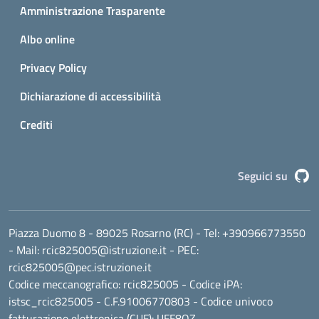
Amministrazione Trasparente
Albo online
Privacy Policy
Dichiarazione di accessibilità
Crediti
G
Seguici su
Piazza Duomo 8 - 89025 Rosarno (RC)
- Tel:
+390966773550
- Mail:
rcic825005@istruzione.it
- PEC:
rcic825005@pec.istruzione.it
Codice meccanografico:
rcic825005
- Codice iPA:
istsc_rcic825005 - C.F.91006770803 - Codice univoco
fatturazione elettronica (CUF): UFF8QZ