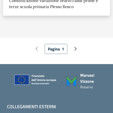
Comunicazione variazione orario classi prime e
terze scuola primaria Plesso Bosco
Paginazione
Pagina
1
Pagina precedente
Pagina attuale
Pagina successiva
Piè di pagina
Marvasi
Vizzone
Rosarno
COLLEGAMENTI ESTERNI