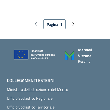
Paginazione
Pagina
1
Pagina precedente
Pagina attuale
Pagina successiva
Piè di pagina
Marvasi
Vizzone
Rosarno
COLLEGAMENTI ESTERNI
Ministero dell'Istruzione e del Merito
Ufficio Scolastico Regionale
Ufficio Scolastico Territoriale