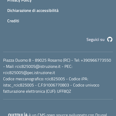
Privacy Policy
Dichiarazione di accessibilità
Crediti
G
Seguici su
Piazza Duomo 8 - 89025 Rosarno (RC)
- Tel:
+390966773550
- Mail:
rcic825005@istruzione.it
- PEC:
rcic825005@pec.istruzione.it
Codice meccanografico:
rcic825005
- Codice iPA:
istsc_rcic825005 - C.F.91006770803 - Codice univoco
fatturazione elettronica (CUF): UFF8QZ
OUITOULÍA
è un CMS open source sviluppato con Drupal,