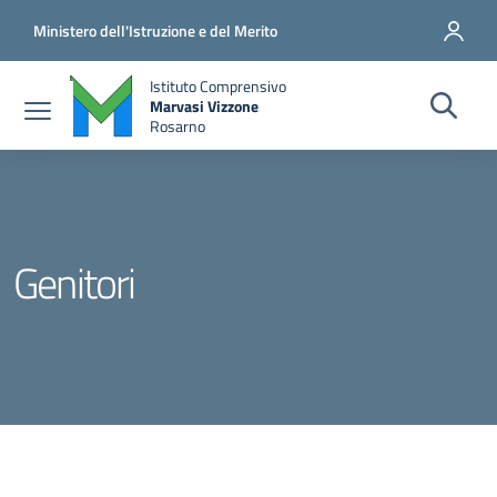
Salta al contenuto principale
Vai al contenuto del piè di pagina
Ministero dell'Istruzione e del Merito
Istituto Comprensivo
Marvasi Vizzone
Rosarno
Genitori