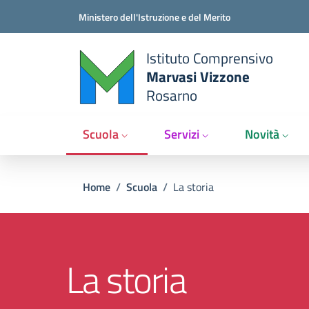
Salta al contenuto principale
Vai al contenuto del piè di pagina
Ministero dell'Istruzione e del Merito
Istituto Comprensivo
Marvasi Vizzone
Rosarno
Scuola
Servizi
Novità
Briciole di pane
Home
/
Scuola
/
La storia
La storia