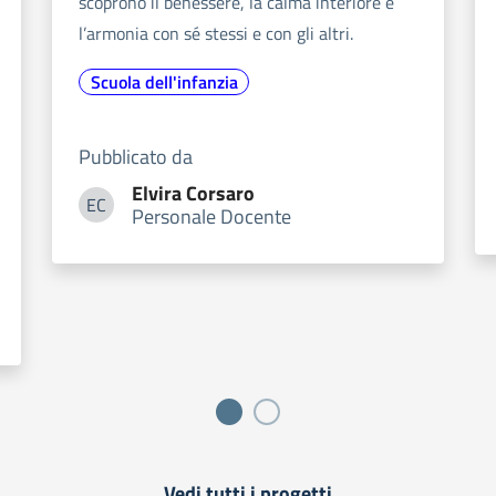
scoprono il benessere, la calma interiore e
l’armonia con sé stessi e con gli altri.
Scuola dell'infanzia
Pubblicato da
Elvira
Corsaro
EC
Personale Docente
Elvira Corsaro
Vedi tutti i progetti