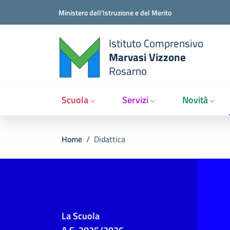
Salta al contenuto principale
Vai al contenuto del piè di pagina
Ministero dell'Istruzione e del Merito
Istituto Comprensivo
Marvasi Vizzone
Rosarno
Scuola
Servizi
Novità
Briciole di pane
Home
/
Didattica
La Scuola