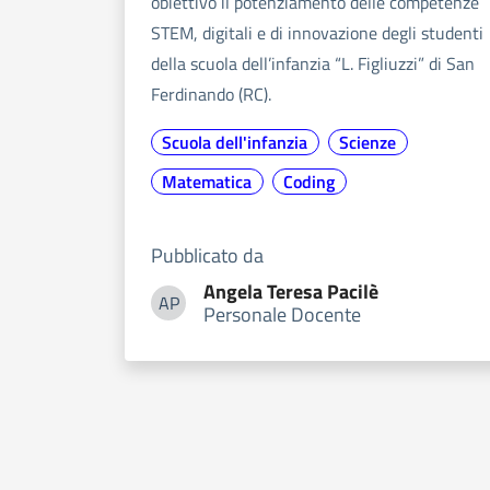
obiettivo il potenziamento delle competenze
STEM, digitali e di innovazione degli studenti
della scuola dell’infanzia “L. Figliuzzi” di San
Ferdinando (RC).
Scuola dell'infanzia
Scienze
Matematica
Coding
Pubblicato da
Angela Teresa
Pacilè
AP
Personale Docente
Angela Teresa Pacilè