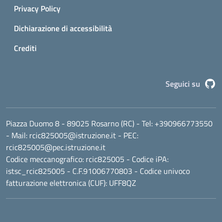
Privacy Policy
Dichiarazione di accessibilità
Crediti
G
Seguici su
Piazza Duomo 8 - 89025 Rosarno (RC)
- Tel:
+390966773550
- Mail:
rcic825005@istruzione.it
- PEC:
rcic825005@pec.istruzione.it
Codice meccanografico:
rcic825005
- Codice iPA:
istsc_rcic825005 - C.F.91006770803 - Codice univoco
fatturazione elettronica (CUF): UFF8QZ