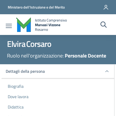
Salta al contenuto principale
Vai al contenuto del piè di pagina
Ministero dell'Istruzione e del Merito
Istituto Comprensivo
Marvasi Vizzone
Rosarno
Elvira
Corsaro
Ruolo nell'organizzazione:
Personale Docente
Dettagli della persona
Dettagli della persona
Biografia
Dove lavora
Didattica