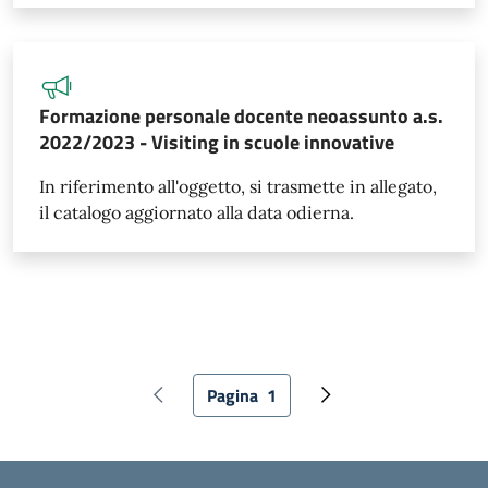
Formazione personale docente neoassunto a.s.
2022/2023 - Visiting in scuole innovative
In riferimento all'oggetto, si trasmette in allegato,
il catalogo aggiornato alla data odierna.
Paginazione
Pagina
1
Pagina precedente
Pagina attuale
Pagina successiva
Piè di pagina