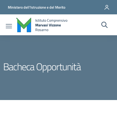
Salta al contenuto principale
Vai al contenuto del piè di pagina
Ministero dell'Istruzione e del Merito
Istituto Comprensivo
Marvasi Vizzone
Rosarno
Bacheca Opportunità