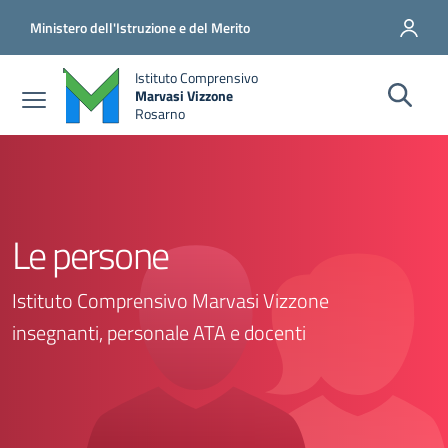
Salta al contenuto principale
Vai al contenuto del piè di pagina
Ministero dell'Istruzione e del Merito
Istituto Comprensivo
Marvasi Vizzone
Rosarno
Le persone
Istituto Comprensivo Marvasi Vizzone
insegnanti, personale ATA e docenti