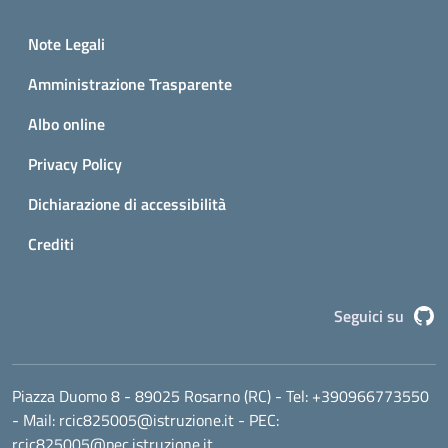
Small prints
Sezione Link utili
Note Legali
Amministrazione Trasparente
Albo online
Privacy Policy
Dichiarazione di accessibilità
Crediti
G
Seguici su
Piazza Duomo 8 - 89025 Rosarno (RC)
- Tel:
+390966773550
- Mail:
rcic825005@istruzione.it
- PEC:
rcic825005@pec.istruzione.it