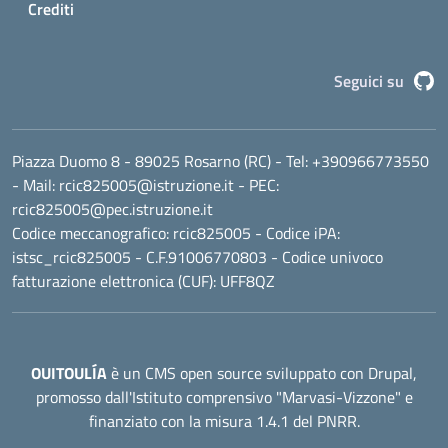
Crediti
G
Seguici su
Piazza Duomo 8 - 89025 Rosarno (RC)
- Tel:
+390966773550
- Mail:
rcic825005@istruzione.it
- PEC:
rcic825005@pec.istruzione.it
Codice meccanografico:
rcic825005
- Codice iPA:
istsc_rcic825005 - C.F.91006770803 - Codice univoco
fatturazione elettronica (CUF): UFF8QZ
OUITOULÍA
è un CMS open source sviluppato con Drupal,
promosso dall'
Istituto comprensivo "Marvasi-Vizzone"
e
finanziato con la misura 1.4.1 del PNRR.