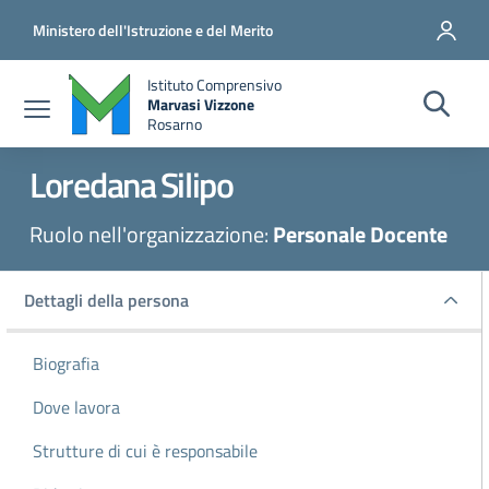
Salta al contenuto principale
Vai al contenuto del piè di pagina
Ministero dell'Istruzione e del Merito
Istituto Comprensivo
Marvasi Vizzone
Rosarno
Loredana
Silipo
Ruolo nell'organizzazione:
Personale Docente
Dettagli della persona
Dettagli della persona
Biografia
Dove lavora
Strutture di cui è responsabile