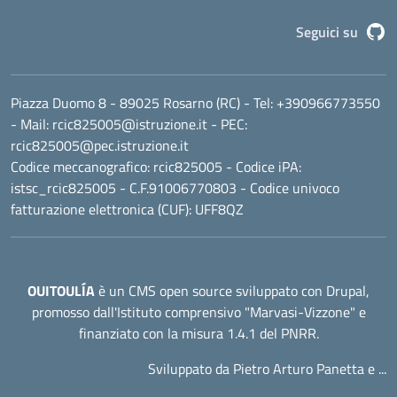
G
Seguici su
Piazza Duomo 8 - 89025 Rosarno (RC)
- Tel:
+390966773550
- Mail:
rcic825005@istruzione.it
- PEC:
rcic825005@pec.istruzione.it
Codice meccanografico:
rcic825005
- Codice iPA:
istsc_rcic825005 - C.F.91006770803 - Codice univoco
fatturazione elettronica (CUF): UFF8QZ
OUITOULÍA
è un CMS open source sviluppato con Drupal,
promosso dall'
Istituto comprensivo "Marvasi-Vizzone"
e
finanziato con la misura 1.4.1 del PNRR.
Sviluppato da Pietro Arturo Panetta e ...