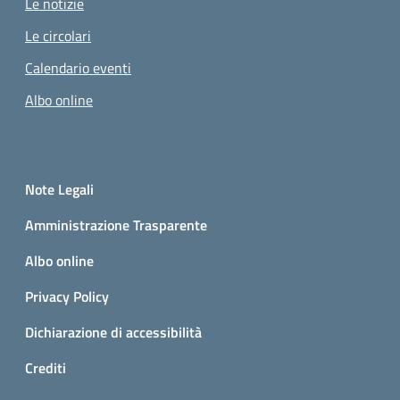
Le notizie
Le circolari
Calendario eventi
Albo online
Small prints
Sezione Link utili
Pagina attuale
Note Legali
Amministrazione Trasparente
Albo online
Privacy Policy
Dichiarazione di accessibilità
Crediti