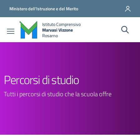
Salta al contenuto principale
Vai al contenuto del piè di pagina
Ministero dell'Istruzione e del Merito
Istituto Comprensivo
Marvasi Vizzone
Rosarno
Percorsi di studio
Tutti i percorsi di studio che la scuola offre