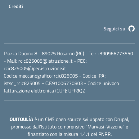
Crediti
G
Seguici su
Piazza Duomo 8 - 89025 Rosarno (RC)
- Tel:
+390966773550
- Mail:
rcic825005@istruzione.it
- PEC:
rcic825005@pec.istruzione.it
Codice meccanografico:
rcic825005
- Codice iPA:
istsc_rcic825005 - C.F.91006770803 - Codice univoco
fatturazione elettronica (CUF): UFF8QZ
OUITOULÍA
è un CMS open source sviluppato con Drupal,
promosso dall'
Istituto comprensivo "Marvasi-Vizzone"
e
finanziato con la misura 1.4.1 del PNRR.