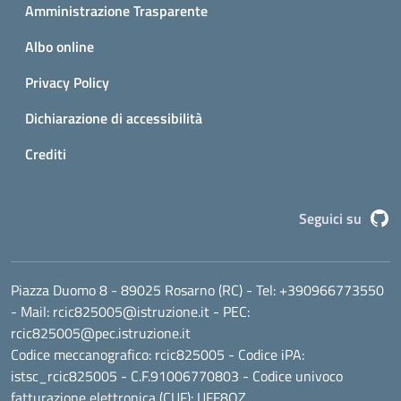
Amministrazione Trasparente
Albo online
Privacy Policy
Dichiarazione di accessibilità
Crediti
G
Seguici su
Piazza Duomo 8 - 89025 Rosarno (RC)
- Tel:
+390966773550
- Mail:
rcic825005@istruzione.it
- PEC:
rcic825005@pec.istruzione.it
Codice meccanografico:
rcic825005
- Codice iPA:
istsc_rcic825005 - C.F.91006770803 - Codice univoco
fatturazione elettronica (CUF): UFF8QZ