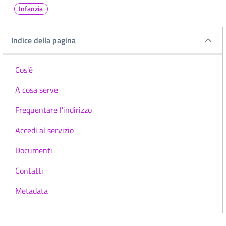
Infanzia
Indice della pagina
Indice della pagina
Cos'è
A cosa serve
Frequentare l'indirizzo
Accedi al servizio
Documenti
Contatti
Metadata