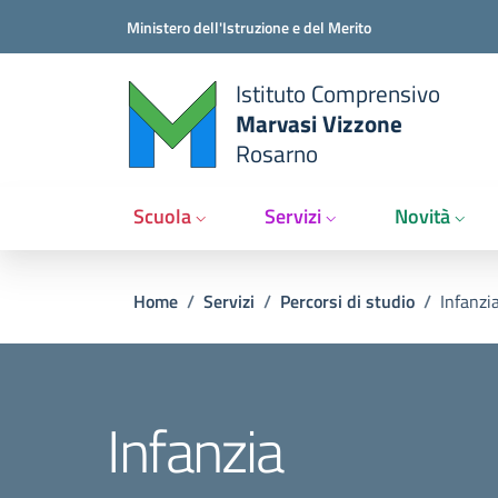
Salta al contenuto principale
Vai al contenuto del piè di pagina
Ministero dell'Istruzione e del Merito
Istituto Comprensivo
Marvasi Vizzone
Rosarno
Scuola
Servizi
Novità
Briciole di pane
Home
/
Servizi
/
Percorsi di studio
/
Infanzi
Infanzia