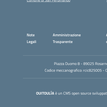
Comune di San Ferdinando
Small prints
Sezione Link utili
Note
Amministrazione
Legali
Trasparente
Piazza Duomo 8 - 89025 Rosarno
Codice meccanografico:
rcic825005
- C
OUITOULÍA
è un CMS open source sviluppato