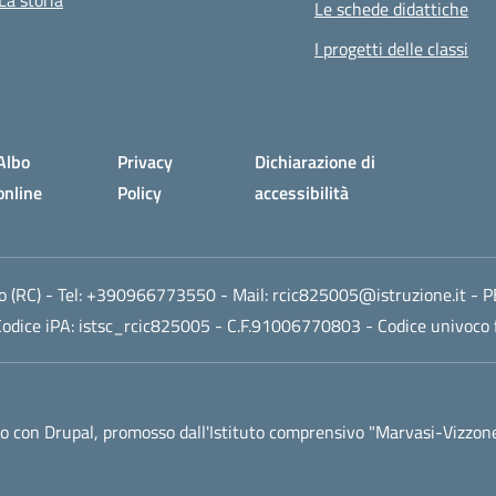
La storia
Le schede didattiche
I progetti delle classi
Albo
Privacy
Dichiarazione di
online
Policy
accessibilità
 (RC)
- Tel:
+390966773550
- Mail:
rcic825005@istruzione.it
- P
odice iPA: istsc_rcic825005 - C.F.91006770803 - Codice univoco 
 con Drupal, promosso dall'
Istituto comprensivo "Marvasi-Vizzon