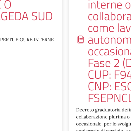
 O
interne o
AGEDA SUD
collabor
come lav
autonom
ERTI, FIGURE INTERNE
occasion
Fase 2 (
CUP: F9
CNP: ES
FSEPNC
Decreto graduatoria defin
collaborazione plurima 
occasionale, per lo svolg
conl’orario di servizio, a 