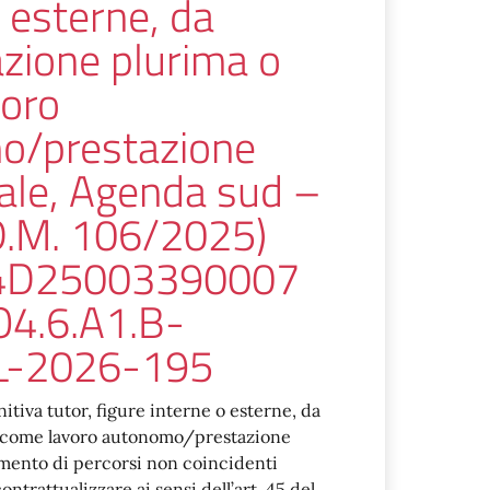
 esterne, da
azione plurima o
oro
o/prestazione
ale, Agenda sud –
D.M. 106/2025)
4D25003390007
O4.6.A1.B-
L-2026-195
itiva tutor, figure interne o esterne, da
o come lavoro autonomo/prestazione
imento di percorsi non coincidenti
contrattualizzare ai sensi dell’art. 45 del