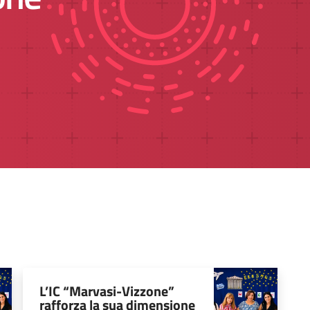
L’IC “Marvasi-Vizzone”
rafforza la sua dimensione