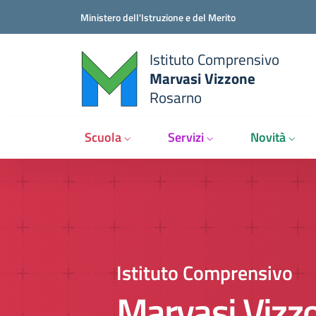
Salta al contenuto principale
Vai al contenuto del piè di pagina
Ministero dell'Istruzione e del Merito
Istituto Comprensivo
Marvasi Vizzone
Rosarno
Scuola
Servizi
Novità
Istituto Comprensivo
Marvasi Vizz