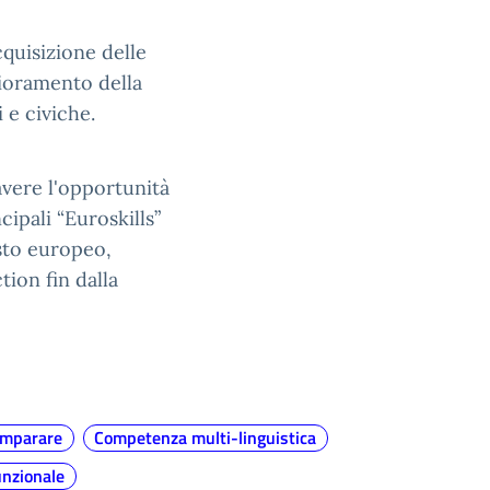
cquisizione delle
lioramento della
 e civiche.
vere l'opportunità
cipali “Euroskills”
sto europeo,
ion fin dalla
 imparare
Competenza multi-linguistica
unzionale