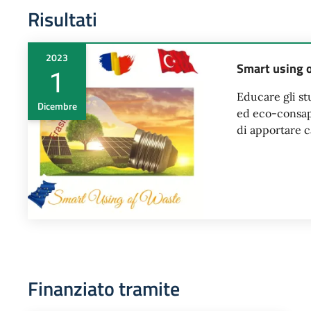
Risultati
2023
Smart using
1
Educare gli st
Dicembre
ed eco-consape
di apportare c
Finanziato tramite