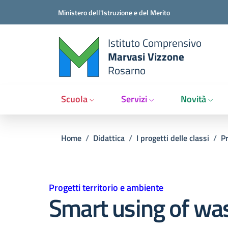
Salta al contenuto principale
Vai al contenuto del piè di pagina
Ministero dell'Istruzione e del Merito
Istituto Comprensivo
Marvasi Vizzone
Rosarno
Scuola
Servizi
Novità
Briciole di pane
Home
/
Didattica
/
I progetti delle classi
/
Pr
Progetti territorio e ambiente
Smart using of w