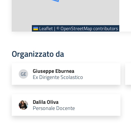
Leaflet
|
©
OpenStreetMap
contributors
Organizzato da
Giuseppe
Eburnea
GE
Ex Dirigente Scolastico
Giuseppe Eburnea
Dalila
Oliva
Personale Docente