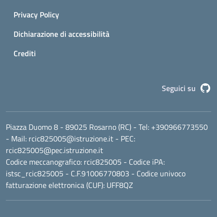
Privacy Policy
Dichiarazione di accessibilità
Crediti
G
Seguici su
Piazza Duomo 8 - 89025 Rosarno (RC)
- Tel:
+390966773550
- Mail:
rcic825005@istruzione.it
- PEC:
rcic825005@pec.istruzione.it
Codice meccanografico:
rcic825005
- Codice iPA:
istsc_rcic825005 - C.F.91006770803 - Codice univoco
fatturazione elettronica (CUF): UFF8QZ