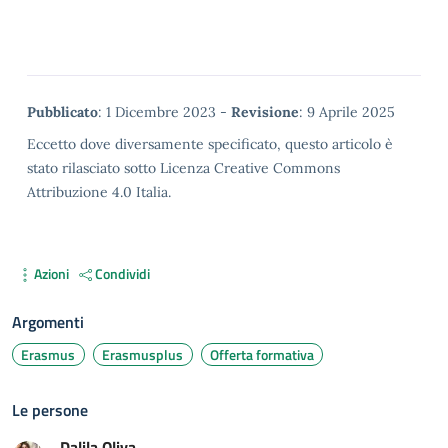
Foto di gruppo
Metadata
Pubblicato
: 1 Dicembre 2023 -
Revisione
: 9 Aprile 2025
Eccetto dove diversamente specificato, questo articolo è
stato rilasciato sotto Licenza Creative Commons
Attribuzione 4.0 Italia.
Azioni
Condividi
Argomenti
Erasmus
Erasmusplus
Offerta formativa
Le persone
Dalila
Oliva