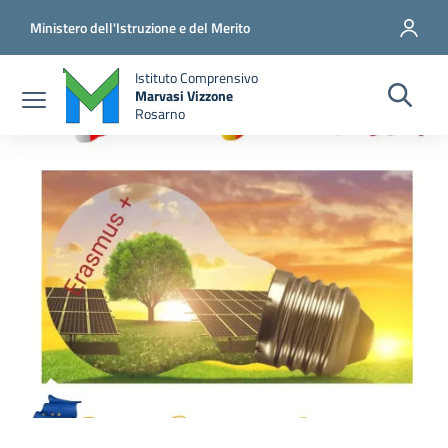
Salta al contenuto principale
Vai al contenuto del piè di pagina
Ministero dell'Istruzione e del Merito
Istituto Comprensivo
Marvasi Vizzone
Rosarno