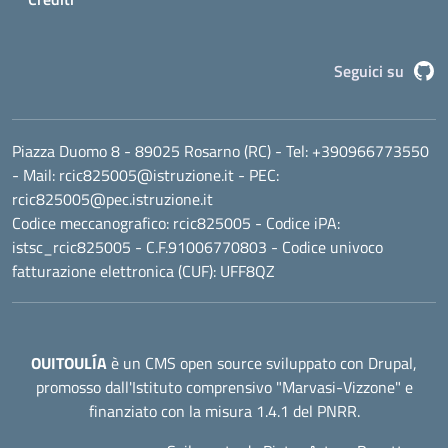
G
Seguici su
Piazza Duomo 8 - 89025 Rosarno (RC)
- Tel:
+390966773550
- Mail:
rcic825005@istruzione.it
- PEC:
rcic825005@pec.istruzione.it
Codice meccanografico:
rcic825005
- Codice iPA:
istsc_rcic825005 - C.F.91006770803 - Codice univoco
fatturazione elettronica (CUF): UFF8QZ
OUITOULÍA
è un CMS open source sviluppato con Drupal,
promosso dall'
Istituto comprensivo "Marvasi-Vizzone"
e
finanziato con la misura 1.4.1 del PNRR.