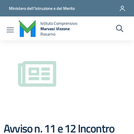
Salta al contenuto principale
Vai al contenuto del piè di pagina
Ministero dell'Istruzione e del Merito
Istituto Comprensivo
Marvasi Vizzone
Rosarno
Avviso n. 11 e 12 Incontro