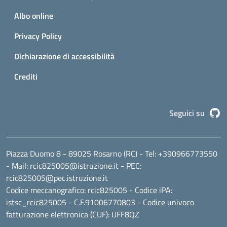
Albo online
Privacy Policy
Dichiarazione di accessibilità
Crediti
G
Seguici su
Piazza Duomo 8 - 89025 Rosarno (RC)
- Tel:
+390966773550
- Mail:
rcic825005@istruzione.it
- PEC:
rcic825005@pec.istruzione.it
Codice meccanografico:
rcic825005
- Codice iPA:
istsc_rcic825005 - C.F.91006770803 - Codice univoco
fatturazione elettronica (CUF): UFF8QZ