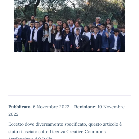
Metadata
Pubblicato
: 6 Novembre 2022 -
Revisione
: 10 Novembre
2022
Eccetto dove diversamente specificato, questo articolo è
stato rilasciato sotto Licenza Creative Commons
Attribuzione 4.0 Italia.