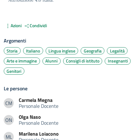
Azioni
Condividi
Argomenti
Storia
Italiano
Lingua inglese
Geografia
Legalità
Arte e immagine
Alunni
Consigli di istituto
Insegnanti
Genitori
Le persone
Carmela
Megna
CM
Personale Docente
Carmela Megna
Olga
Naso
ON
Personale Docente
Olga Naso
Marilena
Loiacono
ML
Personale Docente