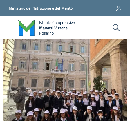
Salta al contenuto principale
Vai al contenuto del piè di pagina
Ministero dell'Istruzione e del Merito
Istituto Comprensivo
Marvasi Vizzone
Rosarno