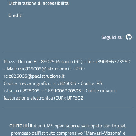
Dichiarazione di accessibilità
Crediti
G
Seguici su
Piazza Duomo 8 - 89025 Rosarno (RC)
- Tel:
+390966773550
- Mail:
rcic825005@istruzione.it
- PEC:
rcic825005@pec.istruzione.it
Codice meccanografico:
rcic825005
- Codice iPA:
istsc_rcic825005 - C.F.91006770803 - Codice univoco
fatturazione elettronica (CUF): UFF8QZ
OUITOULÍA
è un CMS open source sviluppato con Drupal,
promosso dall'
Istituto comprensivo "Marvasi-Vizzone"
e