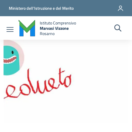
Salta al contenuto principale
Vai al contenuto del piè di pagina
Ministero dell'Istruzione e del Merito
Istituto Comprensivo
Marvasi Vizzone
Rosarno