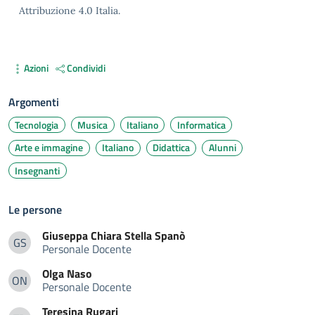
Attribuzione 4.0 Italia.
Azioni
Condividi
Argomenti
Tecnologia
Musica
Italiano
Informatica
Arte e immagine
Italiano
Didattica
Alunni
Insegnanti
Le persone
Giuseppa Chiara Stella
Spanò
GS
Personale Docente
Giuseppa Chiara Stella Spanò
Olga
Naso
ON
Personale Docente
Olga Naso
Teresina
Rugari