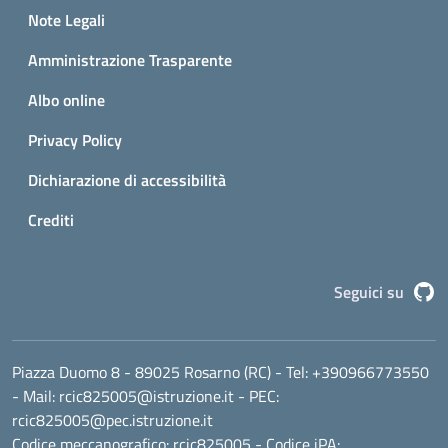
Small prints
Note Legali
Amministrazione Trasparente
Albo online
Privacy Policy
Dichiarazione di accessibilità
Crediti
G
Seguici su
Piazza Duomo 8 - 89025 Rosarno (RC)
- Tel:
+390966773550
- Mail:
rcic825005@istruzione.it
- PEC:
rcic825005@pec.istruzione.it
Codice meccanografico:
rcic825005
- Codice iPA: