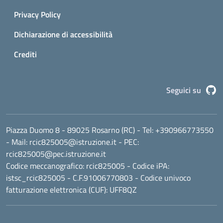
Privacy Policy
Dichiarazione di accessibilità
Crediti
G
Seguici su
Piazza Duomo 8 - 89025 Rosarno (RC)
- Tel:
+390966773550
- Mail:
rcic825005@istruzione.it
- PEC:
rcic825005@pec.istruzione.it
Codice meccanografico:
rcic825005
- Codice iPA:
istsc_rcic825005 - C.F.91006770803 - Codice univoco
fatturazione elettronica (CUF): UFF8QZ