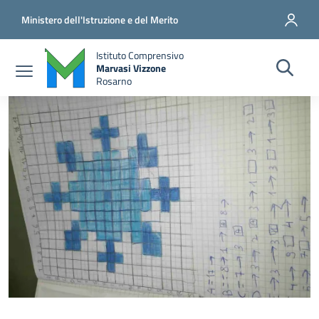
Salta al contenuto principale
Vai al contenuto del piè di pagina
Ministero dell'Istruzione e del Merito
Istituto Comprensivo
Marvasi Vizzone
Rosarno