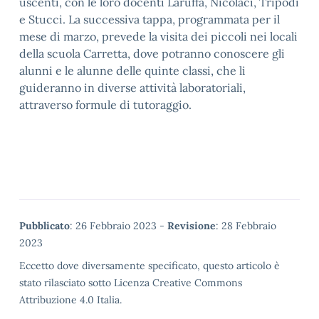
uscenti, con le loro docenti Laruffa, Nicolaci, Tripodi
e Stucci. La successiva tappa, programmata per il
mese di marzo, prevede la visita dei piccoli nei locali
della scuola Carretta, dove potranno conoscere gli
alunni e le alunne delle quinte classi, che li
guideranno in diverse attività laboratoriali,
attraverso formule di tutoraggio.
Metadata
Pubblicato
: 26 Febbraio 2023 -
Revisione
: 28 Febbraio
2023
Eccetto dove diversamente specificato, questo articolo è
stato rilasciato sotto Licenza Creative Commons
Attribuzione 4.0 Italia.