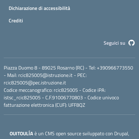
Dichiarazione di accessibilità
Crediti
G
Seguici su
Piazza Duomo 8 - 89025 Rosarno (RC)
- Tel:
+390966773550
- Mail:
rcic825005@istruzione.it
- PEC:
rcic825005@pec.istruzione.it
Codice meccanografico:
rcic825005
- Codice iPA:
istsc_rcic825005 - C.F.91006770803 - Codice univoco
fatturazione elettronica (CUF): UFF8QZ
OUITOULÍA
è un CMS open source sviluppato con Drupal,