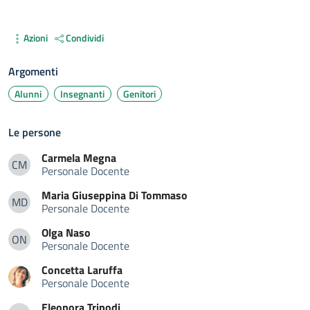
Azioni
Condividi
Argomenti
Alunni
Insegnanti
Genitori
Le persone
Carmela
Megna
CM
Personale Docente
Carmela Megna
Maria Giuseppina
Di Tommaso
MD
Personale Docente
Maria Giuseppina Di Tommaso
Olga
Naso
ON
Personale Docente
Olga Naso
Concetta
Laruffa
Personale Docente
Eleonora
Tripodi