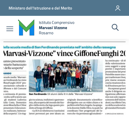
Salta al contenuto principale
Vai al contenuto del piè di pagina
Ministero dell'Istruzione e del Merito
Istituto Comprensivo
Marvasi Vizzone
Rosarno