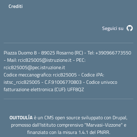
Crediti
G
Seguici su
Piazza Duomo 8 - 89025 Rosarno (RC)
- Tel:
+390966773550
- Mail:
rcic825005@istruzione.it
- PEC:
rcic825005@pec.istruzione.it
Codice meccanografico:
rcic825005
- Codice iPA:
istsc_rcic825005 - C.F.91006770803 - Codice univoco
fatturazione elettronica (CUF): UFF8QZ
OUITOULÍA
è un CMS open source sviluppato con Drupal,
promosso dall'
Istituto comprensivo "Marvasi-Vizzone"
e
finanziato con la misura 1.4.1 del PNRR.