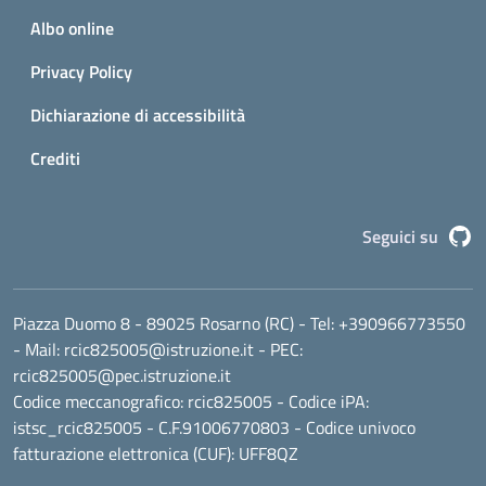
Albo online
Privacy Policy
Dichiarazione di accessibilità
Crediti
G
Seguici su
Piazza Duomo 8 - 89025 Rosarno (RC)
- Tel:
+390966773550
- Mail:
rcic825005@istruzione.it
- PEC:
rcic825005@pec.istruzione.it
Codice meccanografico:
rcic825005
- Codice iPA:
istsc_rcic825005 - C.F.91006770803 - Codice univoco
fatturazione elettronica (CUF): UFF8QZ