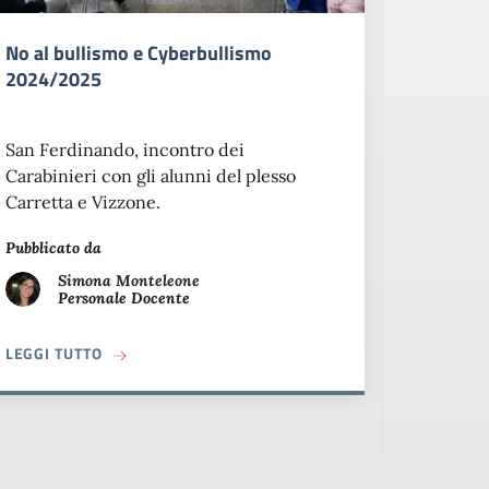
No al bullismo e Cyberbullismo
Rosarno
2024/2025
educare 
bullism
San Ferdinando, incontro dei
Carabinieri con gli alunni del plesso
Rosarno 
Carretta e Vizzone.
nell'amb
bullismo
Pubblicato da
incontra
dell'ord
Simona
Monteleone
Personale Docente
Pubblicat
SSO IN CLASSE DI SPECIALISTI/TERAPISTI IN ORARIO CURRICUL
A PROPOSITO DI NO AL BULLISMO E CYBERBULLIS
LEGGI TUTTO
S
P
LEGGI T