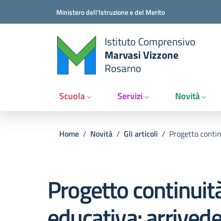
Salta al contenuto principale
Vai al contenuto del piè di pagina
Ministero dell'Istruzione e del Merito
Istituto Comprensivo
Marvasi Vizzone
Rosarno
Scuola
Servizi
Novità
Briciole di pane
Home
/
Novità
/
Gli articoli
/
Progetto contin
Progetto continuit
educativa: arrivede