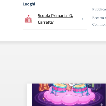
Luoghi
Me
Pubblica
Scuola Primaria "G.
Eccetto d
Carretta"
Commons 