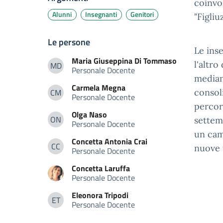
coinvol
Alunni
Insegnanti
Genitori
"Figliu
Le persone
Le ins
Maria Giuseppina
Di Tommaso
l'altr
MD
Personale Docente
Maria Giuseppina Di Tommaso
median
Carmela
Megna
CM
consol
Personale Docente
Carmela Megna
percor
Olga
Naso
ON
settemb
Personale Docente
Olga Naso
un cam
Concetta Antonia
Crai
CC
nuove 
Personale Docente
Concetta Antonia Crai
Concetta
Laruffa
Personale Docente
Eleonora
Tripodi
ET
Personale Docente
Eleonora Tripodi