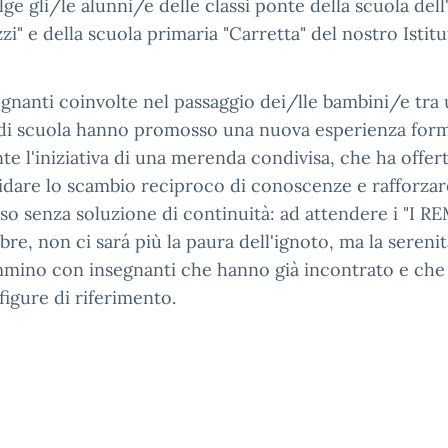
ge gli/le alunni/e delle classi ponte della scuola dell
zzi" e della scuola primaria "Carretta" del nostro Istitu
egnanti coinvolte nel passaggio dei/lle bambini/e tra
o di scuola hanno promosso una nuova esperienza form
te l'iniziativa di una merenda condivisa, che ha offer
idare lo scambio reciproco di conoscenze e rafforzare
so senza soluzione di continuità: ad attendere i "I RE
re, non ci sará più la paura dell'ignoto, ma la sereni
mino con insegnanti che hanno già incontrato e che
figure di riferimento.