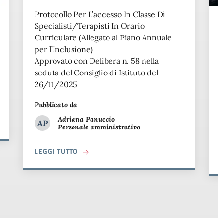
Protocollo Per L’accesso In Classe Di
Specialisti/Terapisti In Orario
Curriculare (Allegato al Piano Annuale
per l’Inclusione)
Approvato con Delibera n. 58 nella
seduta del Consiglio di Istituto del
26/11/2025
Pubblicato da
Adriana
Panuccio
 PICCOLO ANGELO VERSACE!
AP
Personale amministrativo
Adriana Panuccio
A PROPOSITO DI PROTOCOLLO PER L’ACCE
LEGGI TUTTO