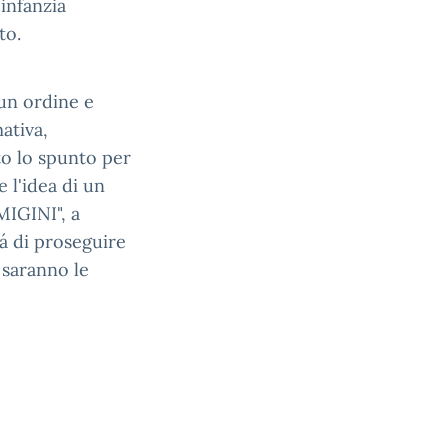
'infanzia
to.
 un ordine e
ativa,
to lo spunto per
 l'idea di un
MIGINI", a
tá di proseguire
 saranno le