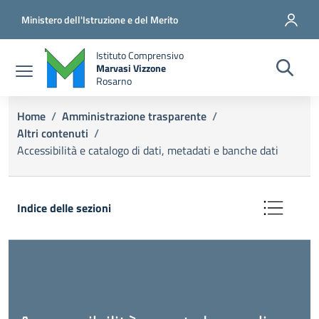
Salta al contenuto principale
Vai al contenuto del piè di pagina
Ministero dell'Istruzione e del Merito
Istituto Comprensivo
Marvasi Vizzone
Rosarno
Briciole di pane
Home
/
Amministrazione trasparente
/
Altri contenuti
/
Accessibilità e catalogo di dati, metadati e banche dati
Indice delle sezioni