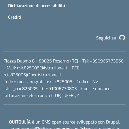
Dichiarazione di accessibilità
Crediti
G
Seguici su
Piazza Duomo 8 - 89025 Rosarno (RC)
- Tel:
+390966773550
- Mail:
rcic825005@istruzione.it
- PEC:
rcic825005@pec.istruzione.it
Codice meccanografico:
rcic825005
- Codice iPA:
istsc_rcic825005 - C.F.91006770803 - Codice univoco
fatturazione elettronica (CUF): UFF8QZ
OUITOULÍA
è un CMS open source sviluppato con Drupal,
promosso dall'
Istituto comprensivo "Marvasi-Vizzone"
e