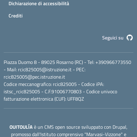
Dichiarazione di accessibilità
Crediti
G
Seguici su
Piazza Duomo 8 - 89025 Rosarno (RC)
- Tel:
+390966773550
- Mail:
rcic825005@istruzione.it
- PEC:
rcic825005@pec.istruzione.it
Codice meccanografico:
rcic825005
- Codice iPA:
istsc_rcic825005 - C.F.91006770803 - Codice univoco
fatturazione elettronica (CUF): UFF8QZ
OUITOULÍA
è un CMS open source sviluppato con Drupal,
promosso dall'
Istituto comprensivo "Marvasi-Vizzone"
e