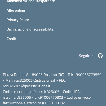
Amministrazione Trasparente
Albo online
Privacy Policy
Dichiarazione di accessibilità
Crediti
G
Seguici su
Piazza Duomo 8 - 89025 Rosarno (RC)
- Tel:
+390966773550
- Mail:
rcic825005@istruzione.it
- PEC:
rcic825005@pec.istruzione.it
Codice meccanografico:
rcic825005
- Codice iPA:
istsc_rcic825005 - C.F.91006770803 - Codice univoco
fatturazione elettronica (CUF): UFF8QZ