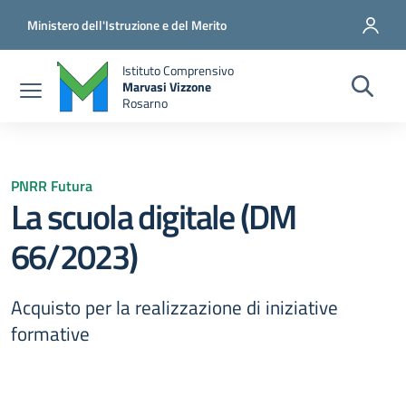
Salta al contenuto principale
Vai al contenuto del piè di pagina
Ministero dell'Istruzione e del Merito
Istituto Comprensivo
Marvasi Vizzone
Rosarno
PNRR Futura
La scuola digitale (DM
66/2023)
Acquisto per la realizzazione di iniziative
formative