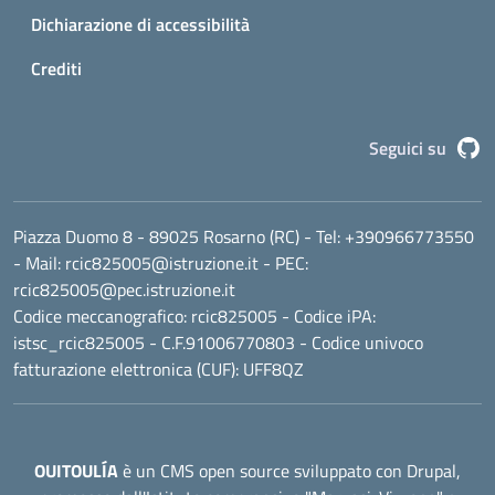
Dichiarazione di accessibilità
Crediti
G
Seguici su
Piazza Duomo 8 - 89025 Rosarno (RC)
- Tel:
+390966773550
- Mail:
rcic825005@istruzione.it
- PEC:
rcic825005@pec.istruzione.it
Codice meccanografico:
rcic825005
- Codice iPA:
istsc_rcic825005 - C.F.91006770803 - Codice univoco
fatturazione elettronica (CUF): UFF8QZ
OUITOULÍA
è un CMS open source sviluppato con Drupal,