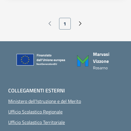
Paginazione
Pagina attuale
1
Pagina precedente
Pagina successiva
Piè di pagina
Marvasi
Vizzone
Rosarno
COLLEGAMENTI ESTERNI
Ministero dell'Istruzione e del Merito
Ufficio Scolastico Regionale
Ufficio Scolastico Territoriale