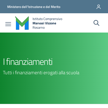
Salta al contenuto principale
Vai al contenuto del piè di pagina
Ministero dell'Istruzione e del Merito
Istituto Comprensivo
Marvasi Vizzone
Rosarno
I finanziamenti
Tutti i finanziamenti erogati alla scuola