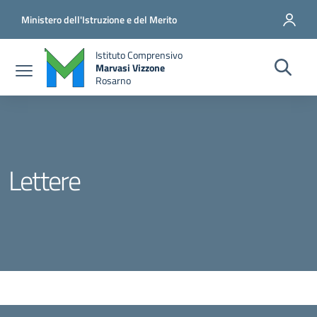
Salta al contenuto principale
Vai al contenuto del piè di pagina
Ministero dell'Istruzione e del Merito
Istituto Comprensivo
Marvasi Vizzone
Rosarno
Lettere