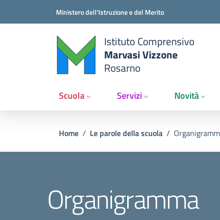
Salta al contenuto principale
Vai al contenuto del piè di pagina
Ministero dell'Istruzione e del Merito
Istituto Comprensivo
Marvasi Vizzone
Rosarno
Scuola
Servizi
Novità
Briciole di pane
Home
/
Le parole della scuola
/
Organigramm
Organigramma