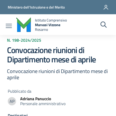
Salta al contenuto principale
Vai al contenuto del piè di pagina
Ministero dell'Istruzione e del Merito
Istituto Comprensivo
Marvasi Vizzone
Rosarno
N. 198
-
2024/2025
Convocazione riunioni di
Dipartimento mese di aprile
Convocazione riunioni di Dipartimento mese di
aprile
Pubblicato da
Adriana
Panuccio
AP
Personale amministrativo
Adriana Panuccio
Destinatari