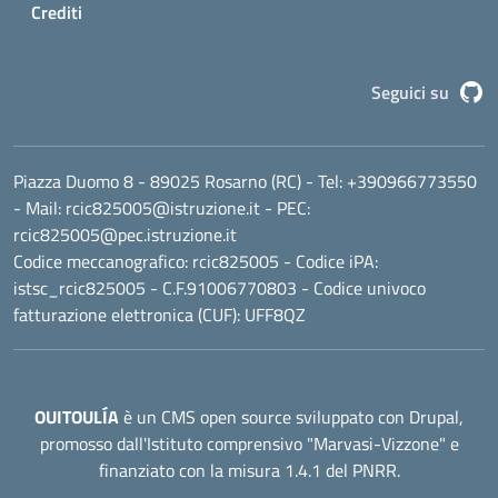
Crediti
G
Seguici su
Piazza Duomo 8 - 89025 Rosarno (RC)
- Tel:
+390966773550
- Mail:
rcic825005@istruzione.it
- PEC:
rcic825005@pec.istruzione.it
Codice meccanografico:
rcic825005
- Codice iPA:
istsc_rcic825005 - C.F.91006770803 - Codice univoco
fatturazione elettronica (CUF): UFF8QZ
OUITOULÍA
è un CMS open source sviluppato con Drupal,
promosso dall'
Istituto comprensivo "Marvasi-Vizzone"
e
finanziato con la misura 1.4.1 del PNRR.