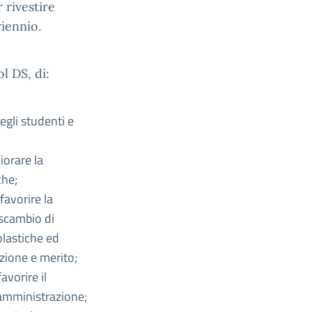
 rivestire
riennio.
ol DS, di:
egli studenti e
iorare la
che;
favorire la
 scambio di
colastiche ed
uzione e merito;
avorire il
’amministrazione;