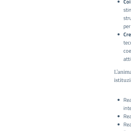
Coi
sti
str
per
Cre
tec
coe
att
L’anim
istituz
Rea
int
Rea
Rea