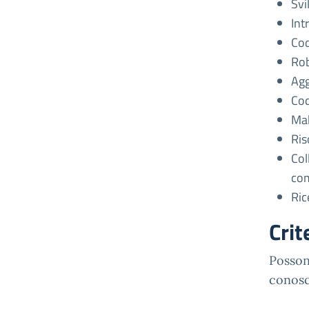
Svi
Int
Cod
Rob
Agg
Cod
Mak
Ris
Col
com
Ric
Crit
Posson
conosc