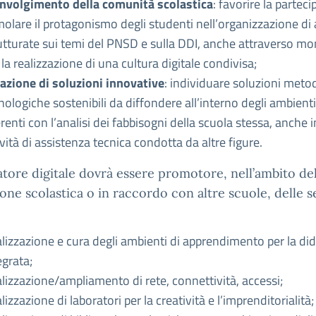
nvolgimento della comunità scolastica
: favorire la partec
molare il protagonismo degli studenti nell’organizzazione di a
utturate sui temi del PNSD e sulla DDI, anche attraverso mo
 la realizzazione di una cultura digitale condivisa;
azione di soluzioni innovative
: individuare soluzioni meto
nologiche sostenibili da diffondere all’interno degli ambienti
renti con l’analisi dei fabbisogni della scuola stessa, anche 
ività di assistenza tecnica condotta da altre figure.
atore digitale dovrà essere promotore, nell’ambito del
ione scolastica o in raccordo con altre scuole, delle 
lizzazione e cura degli ambienti di apprendimento per la dida
egrata;
lizzazione/ampliamento di rete, connettività, accessi;
lizzazione di laboratori per la creatività e l’imprenditorialità;