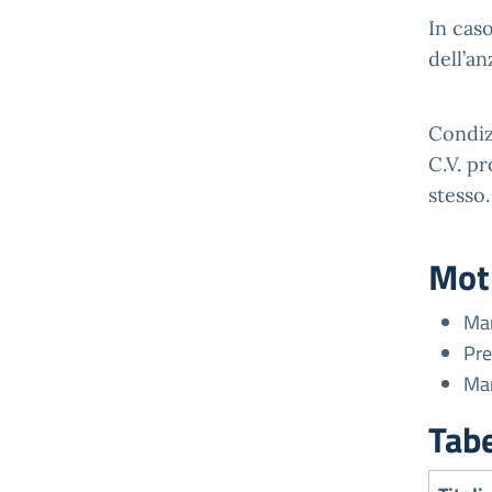
In cas
dell’an
Condizi
C.V. pr
stesso.
Moti
Man
Pre
Man
Tabe