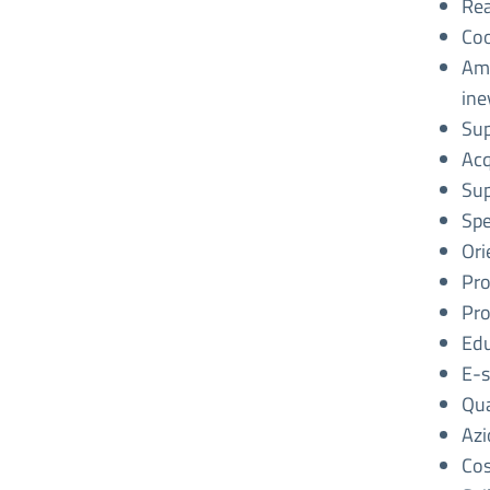
Rea
Coo
Amm
ine
Sup
Acq
Sup
Spe
Ori
Pro
Pro
Edu
E-s
Qua
Azi
Cos