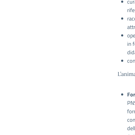
cur
rif
rac
att
ope
in 
did
con
L’anim
For
PNS
for
com
del