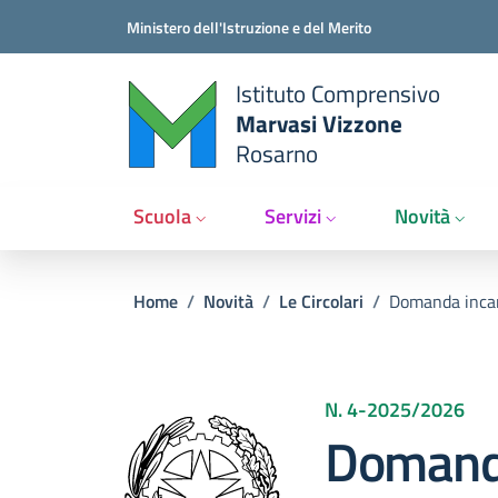
Salta al contenuto principale
Vai al contenuto del piè di pagina
Ministero dell'Istruzione e del Merito
Istituto Comprensivo
Marvasi Vizzone
Rosarno
Scuola
Servizi
Novità
Briciole di pane
Home
/
Novità
/
Le Circolari
/
Domanda incar
N. 4
-
2025/2026
Domanda