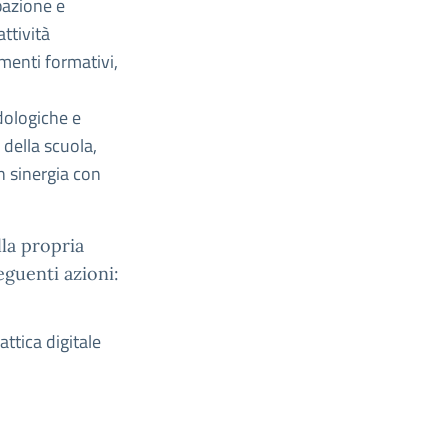
ipazione e
ttività
menti formativi,
dologiche e
 della scuola,
in sinergia con
la propria
seguenti azioni:
ttica digitale