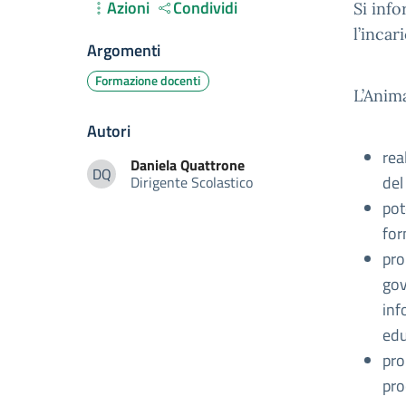
Azioni
Condividi
Si inf
l’incar
Argomenti
Formazione docenti
L’Anima
Autori
rea
Daniela
Quattrone
DQ
del
Dirigente Scolastico
Daniela Quattrone
pot
for
pro
gov
inf
edu
pro
pro