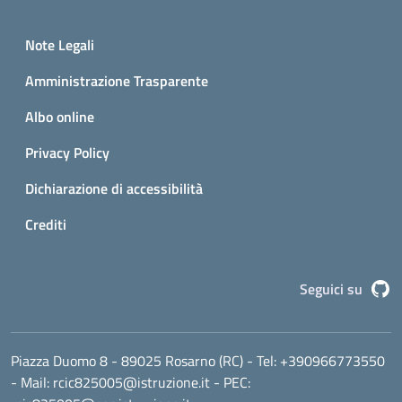
Small prints
Sezione Link utili
Note Legali
Amministrazione Trasparente
Albo online
Privacy Policy
Dichiarazione di accessibilità
Crediti
G
Seguici su
Piazza Duomo 8 - 89025 Rosarno (RC)
- Tel:
+390966773550
- Mail:
rcic825005@istruzione.it
- PEC: