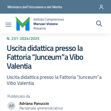
Salta al contenuto principale
Vai al contenuto del piè di pagina
Ministero dell'Istruzione e del Merito
Istituto Comprensivo
Marvasi Vizzone
Rosarno
N. 231
-
2024/2025
Uscita didattica presso la
Fattoria “Junceum”a Vibo
Valentia
Uscita didattica presso la Fattoria “Junceum”a
Vibo Valentia
Pubblicato da
Adriana
Panuccio
AP
Personale amministrativo
Adriana Panuccio