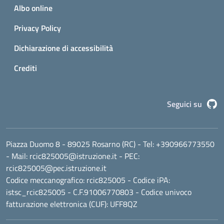
Albo online
Privacy Policy
Dichiarazione di accessibilità
Crediti
G
Seguici su
Piazza Duomo 8 - 89025 Rosarno (RC)
- Tel:
+390966773550
- Mail:
rcic825005@istruzione.it
- PEC:
rcic825005@pec.istruzione.it
Codice meccanografico:
rcic825005
- Codice iPA:
istsc_rcic825005 - C.F.91006770803 - Codice univoco
fatturazione elettronica (CUF): UFF8QZ