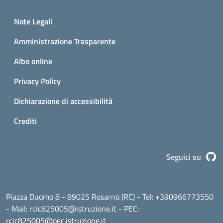
Small prints
Sezione Link utili
Note Legali
Amministrazione Trasparente
Albo online
Privacy Policy
Dichiarazione di accessibilità
Crediti
G
Seguici su
Piazza Duomo 8 - 89025 Rosarno (RC)
- Tel:
+390966773550
- Mail:
rcic825005@istruzione.it
- PEC:
rcic825005@pec.istruzione.it