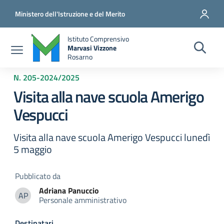
Salta al contenuto principale
Vai al contenuto del piè di pagina
Ministero dell'Istruzione e del Merito
Istituto Comprensivo
Marvasi Vizzone
Rosarno
N. 205
-
2024/2025
Visita alla nave scuola Amerigo
Vespucci
Visita alla nave scuola Amerigo Vespucci lunedì
5 maggio
Pubblicato da
Adriana
Panuccio
AP
Personale amministrativo
Adriana Panuccio
Destinatari