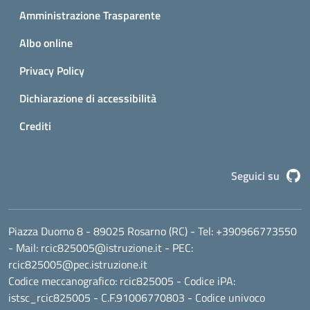
Amministrazione Trasparente
Albo online
Privacy Policy
Dichiarazione di accessibilità
Crediti
G
Seguici su
Piazza Duomo 8 - 89025 Rosarno (RC)
- Tel:
+390966773550
- Mail:
rcic825005@istruzione.it
- PEC:
rcic825005@pec.istruzione.it
Codice meccanografico:
rcic825005
- Codice iPA:
istsc_rcic825005 - C.F.91006770803 - Codice univoco