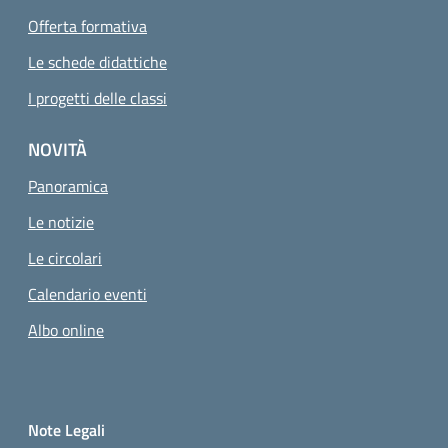
Offerta formativa
Le schede didattiche
I progetti delle classi
NOVITÀ
Panoramica
Le notizie
Pagina attuale
Le circolari
Calendario eventi
Albo online
Small prints
Sezione Link utili
Note Legali