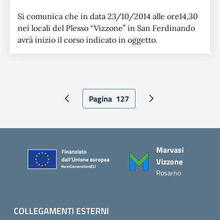
Si comunica che in data 23/10/2014 alle ore14,30
nei locali del Plesso “Vizzone” in San Ferdinando
avrà inizio il corso indicato in oggetto.
Paginazione
Pagina
127
Pagina precedente
Pagina attuale
Pagina successiva
Piè di pagina
Marvasi
Vizzone
Rosarno
COLLEGAMENTI ESTERNI