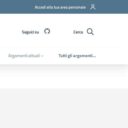
Accedi alla tua area personale
Github
Seguici su
Cerca
Argomenti attuali
Tutti gli argomenti...
e
na successiva