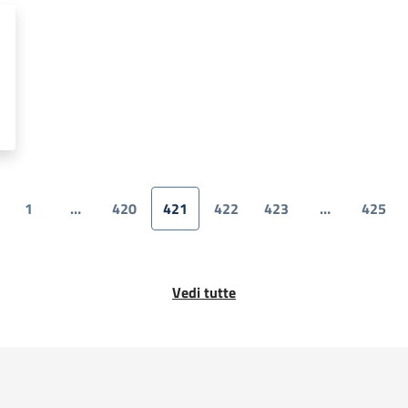
Paginazione
1
…
420
421
422
423
…
425
ina precedente
Prima pagina
Pagina
Pagina attuale
Pagina
Pagina
Ultim
Vedi tutte