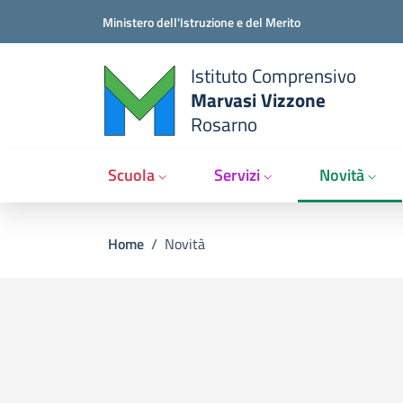
Salta al contenuto principale
Vai al contenuto del piè di pagina
Ministero dell'Istruzione e del Merito
Istituto Comprensivo
Marvasi Vizzone
Rosarno
Scuola
Servizi
Novità
Briciole di pane
Home
/
Novità