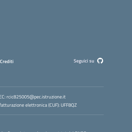
Seguici su
Github
Crediti
EC:
rcic825005@pec.istruzione.it
fatturazione elettronica (CUF): UFF8QZ