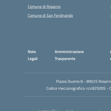
Comune di Rosarno
Comune di San Ferdinando
Small prints
Sezione Link utili
Note
Amministrazione
Legali
Trasparente
Piazza Duomo 8 - 89025 Rosarno
Codice meccanografico:
rcic825005
- C