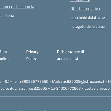
I numeri della scuola
Offerta formativa
La storia
Le schede didattiche
I progetti delle classi
Albo
Privacy
Dichiarazione di
online
Policy
accessibilità
 (RC)
- Tel:
+390966773550
- Mail:
rcic825005@istruzione.it
- P
odice iPA: istsc_rcic825005 - C.F.91006770803 - Codice univoco 