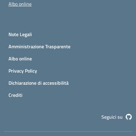
Albo online
Small prints
Sezione Link utili
Note Legali
Amministrazione Trasparente
Albo online
Privacy Policy
Dichiarazione di accessibilità
Crediti
G
Seguici su