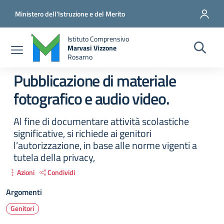
Salta al contenuto principale
Vai al contenuto del piè di pagina
Ministero dell'Istruzione e del Merito
Istituto Comprensivo
Marvasi Vizzone
Rosarno
Pubblicazione di materiale
fotografico e audio video.
Al fine di documentare attività scolastiche
significative, si richiede ai genitori
l’autorizzazione, in base alle norme vigenti a
tutela della privacy,
Azioni
Condividi
Argomenti
Genitori