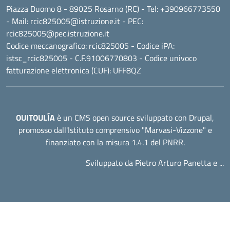
Piazza Duomo 8 - 89025 Rosarno (RC)
- Tel:
+390966773550
- Mail:
rcic825005@istruzione.it
- PEC:
rcic825005@pec.istruzione.it
Codice meccanografico:
rcic825005
- Codice iPA:
istsc_rcic825005 - C.F.91006770803 - Codice univoco
fatturazione elettronica (CUF): UFF8QZ
OUITOULÍA
è un CMS open source sviluppato con Drupal,
promosso dall'
Istituto comprensivo "Marvasi-Vizzone"
e
finanziato con la misura 1.4.1 del PNRR.
Sviluppato da Pietro Arturo Panetta e ...