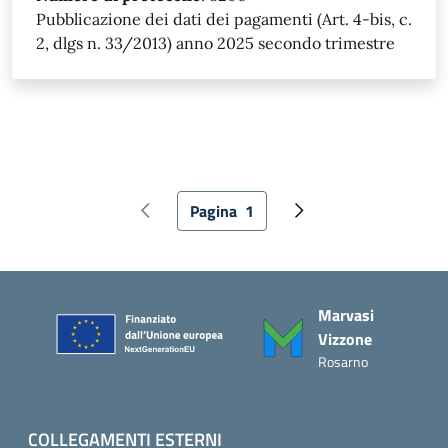
Pubblicazione dei dati dei pagamenti (Art. 4-bis, c.
2, dlgs n. 33/2013) anno 2025 secondo trimestre
Paginazione
Pagina
1
Pagina precedente
Pagina attuale
Pagina successiva
Piè di pagina
Marvasi
Vizzone
Rosarno
COLLEGAMENTI ESTERNI