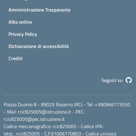
Amministrazione Trasparente
Albo online
Privacy Policy
Dichiarazione di accessibilità
Crediti
G
Seguici su
Piazza Duomo 8 - 89025 Rosarno (RC)
- Tel:
+390966773550
- Mail:
rcic825005@istruzione.it
- PEC:
rcic825005@pec.istruzione.it
Codice meccanografico:
rcic825005
- Codice iPA:
istsc_rcic825005 - C.F.91006770803 - Codice univoco