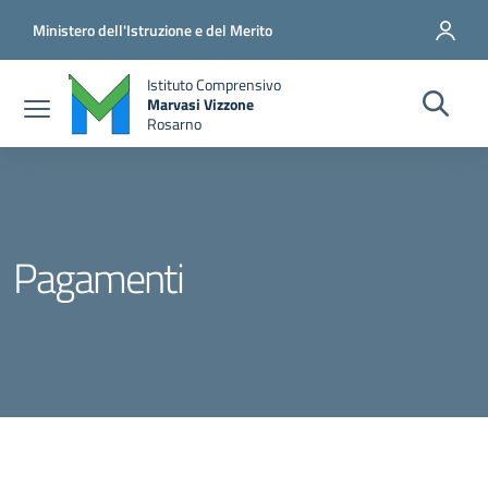
Salta al contenuto principale
Vai al contenuto del piè di pagina
Ministero dell'Istruzione e del Merito
Istituto Comprensivo
Marvasi Vizzone
Rosarno
Pagamenti