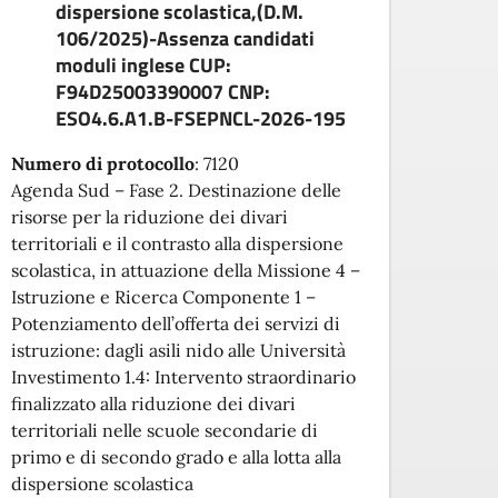
compl
dispersione scolastica,(D.M.
sull’a
106/2025)-Assenza candidati
docum
moduli inglese CUP:
prese
F94D25003390007 CNP:
Attest
ESO4.6.A1.B-FSEPNCL-2026-195
Numero di protocollo
:
7120
Agenda Sud – Fase 2. Destinazione delle
risorse per la riduzione dei divari
territoriali e il contrasto alla dispersione
scolastica, in attuazione della Missione 4 –
Istruzione e Ricerca Componente 1 –
Potenziamento dell’offerta dei servizi di
istruzione: dagli asili nido alle Università
Investimento 1.4: Intervento straordinario
finalizzato alla riduzione dei divari
territoriali nelle scuole secondarie di
primo e di secondo grado e alla lotta alla
dispersione scolastica