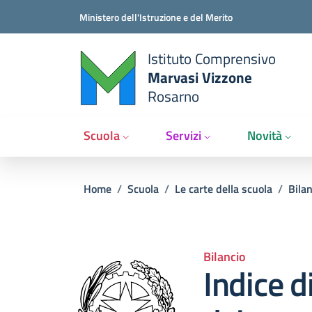
Salta al contenuto principale
Vai al contenuto del piè di pagina
Ministero dell'Istruzione e del Merito
Istituto Comprensivo
Marvasi Vizzone
Rosarno
Scuola
Servizi
Novità
Briciole di pane
Home
/
Scuola
/
Le carte della scuola
/
Bilan
Bilancio
Indice d