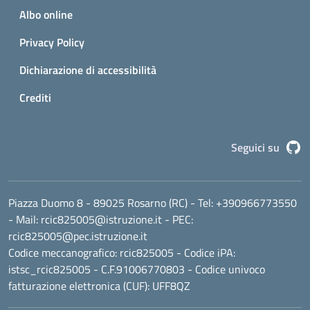
Albo online
Privacy Policy
Dichiarazione di accessibilità
Crediti
G
Seguici su
Piazza Duomo 8 - 89025 Rosarno (RC)
- Tel:
+390966773550
- Mail:
rcic825005@istruzione.it
- PEC:
rcic825005@pec.istruzione.it
Codice meccanografico:
rcic825005
- Codice iPA:
istsc_rcic825005 - C.F.91006770803 - Codice univoco
fatturazione elettronica (CUF): UFF8QZ