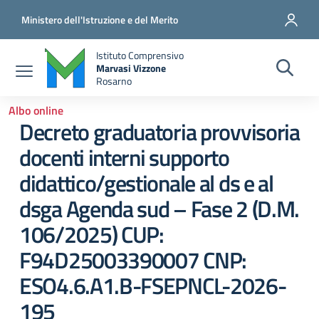
Salta al contenuto principale
Vai al contenuto del piè di pagina
Ministero dell'Istruzione e del Merito
Istituto Comprensivo
Marvasi Vizzone
Rosarno
Albo online
Decreto graduatoria provvisoria
docenti interni supporto
didattico/gestionale al ds e al
dsga Agenda sud – Fase 2 (D.M.
106/2025) CUP:
F94D25003390007 CNP:
ESO4.6.A1.B-FSEPNCL-2026-
195