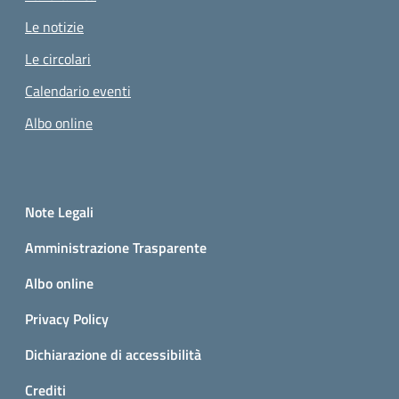
Pagina attuale
Le notizie
Le circolari
Calendario eventi
Albo online
Small prints
Sezione Link utili
Note Legali
Amministrazione Trasparente
Albo online
Privacy Policy
Dichiarazione di accessibilità
Crediti