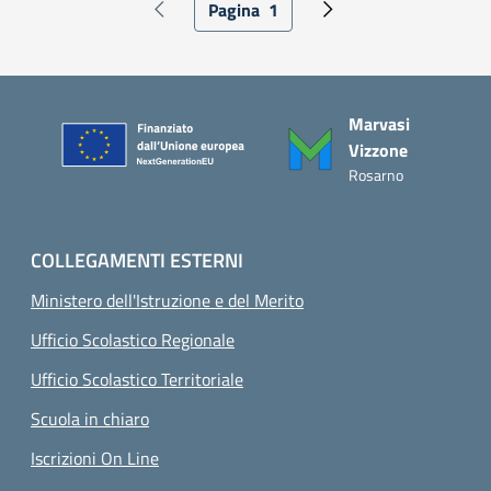
Paginazione
Pagina
1
Pagina precedente
Pagina attuale
Pagina successiva
Piè di pagina
Marvasi
Vizzone
Rosarno
COLLEGAMENTI ESTERNI
Ministero dell'Istruzione e del Merito
Ufficio Scolastico Regionale
Ufficio Scolastico Territoriale
Scuola in chiaro
Iscrizioni On Line