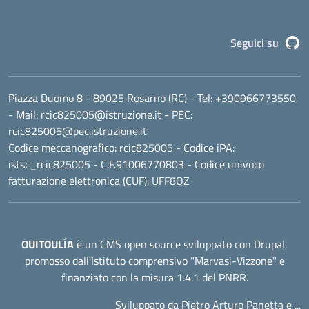
G
Seguici su
Piazza Duomo 8 - 89025 Rosarno (RC)
- Tel:
+390966773550
- Mail:
rcic825005@istruzione.it
- PEC:
rcic825005@pec.istruzione.it
Codice meccanografico:
rcic825005
- Codice iPA:
istsc_rcic825005 - C.F.91006770803 - Codice univoco
fatturazione elettronica (CUF): UFF8QZ
OUITOULÍA
è un CMS open source sviluppato con Drupal,
promosso dall'
Istituto comprensivo "Marvasi-Vizzone"
e
finanziato con la misura 1.4.1 del PNRR.
Sviluppato da Pietro Arturo Panetta e ...