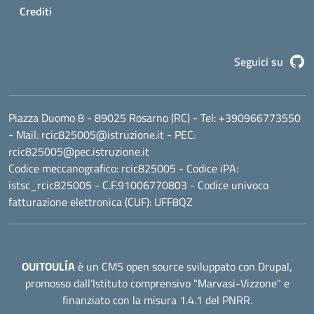
Crediti
G
Seguici su
Piazza Duomo 8 - 89025 Rosarno (RC)
- Tel:
+390966773550
- Mail:
rcic825005@istruzione.it
- PEC:
rcic825005@pec.istruzione.it
Codice meccanografico:
rcic825005
- Codice iPA:
istsc_rcic825005 - C.F.91006770803 - Codice univoco
fatturazione elettronica (CUF): UFF8QZ
OUITOULÍA
è un CMS open source sviluppato con Drupal,
promosso dall'
Istituto comprensivo "Marvasi-Vizzone"
e
finanziato con la misura 1.4.1 del PNRR.