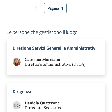
Paginazione
Pagina
1
Pagina precedente
Pagina attuale
Pagina successiva
Le persone che gestiscono il luogo
Direzione Servizi Generali e Amministrativi
Caterina
Marcianò
Direttore amministrativo (DSGA)
Dirigenza
Daniela
Quattrone
DQ
Dirigente Scolastico
Daniela Quattrone