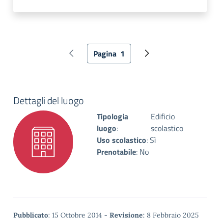
Paginazione
Pagina
1
Pagina precedente
Pagina attuale
Pagina successiva
Dettagli del luogo
Tipologia
Edificio
luogo
:
scolastico
Uso scolastico
:
Sì
Prenotabile
:
No
Metadata
Pubblicato
: 15 Ottobre 2014 -
Revisione
: 8 Febbraio 2025