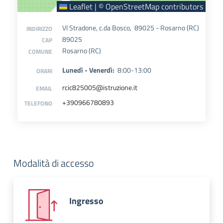
Leaflet
|
©
OpenStreetMap
contributors
VI Stradone, c.da Bosco, 89025 - Rosarno (RC)
INDIRIZZO
89025
CAP
Rosarno (RC)
COMUNE
Lunedì - Venerdì:
8:00-13:00
ORARI
rcic825005@istruzione.it
EMAIL
+390966780893
TELEFONO
Modalità di accesso
Ingresso