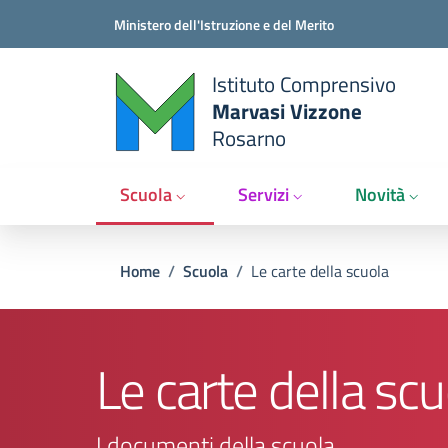
Salta al contenuto principale
Vai al contenuto del piè di pagina
Ministero dell'Istruzione e del Merito
Istituto Comprensivo
Marvasi Vizzone
Rosarno
Scuola
Servizi
Novità
Briciole di pane
Home
/
Scuola
/
Le carte della scuola
Le carte della scu
I documenti della scuola