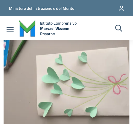
Salta al contenuto principale
Vai al contenuto del piè di pagina
Ministero dell'Istruzione e del Merito
Istituto Comprensivo
Marvasi Vizzone
Rosarno