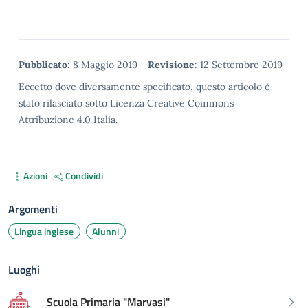
Metadata
Pubblicato
: 8 Maggio 2019 -
Revisione
: 12 Settembre 2019
Eccetto dove diversamente specificato, questo articolo è
stato rilasciato sotto Licenza Creative Commons
Attribuzione 4.0 Italia.
Azioni
Condividi
Argomenti
Lingua inglese
Alunni
Luoghi
Scuola Primaria "Marvasi"