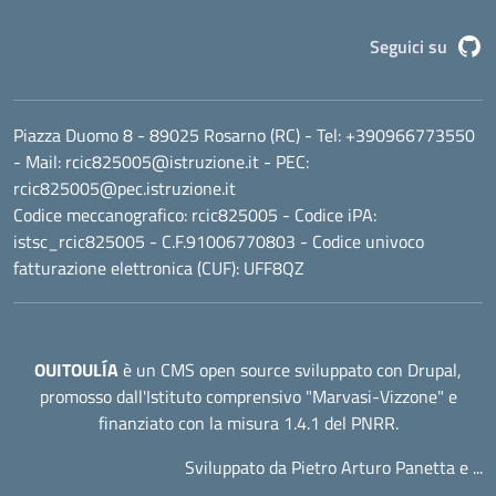
G
Seguici su
Piazza Duomo 8 - 89025 Rosarno (RC)
- Tel:
+390966773550
- Mail:
rcic825005@istruzione.it
- PEC:
rcic825005@pec.istruzione.it
Codice meccanografico:
rcic825005
- Codice iPA:
istsc_rcic825005 - C.F.91006770803 - Codice univoco
fatturazione elettronica (CUF): UFF8QZ
OUITOULÍA
è un CMS open source sviluppato con Drupal,
promosso dall'
Istituto comprensivo "Marvasi-Vizzone"
e
finanziato con la misura 1.4.1 del PNRR.
Sviluppato da Pietro Arturo Panetta e ...