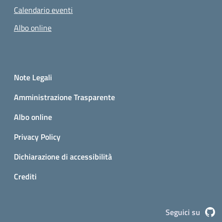
Calendario eventi
Albo online
Small prints
Sezione Link utili
Note Legali
Amministrazione Trasparente
Albo online
Privacy Policy
Dichiarazione di accessibilità
Crediti
G
Seguici su