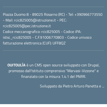
Piazza Duomo 8 - 89025 Rosarno (RC)
- Tel:
+390966773550
- Mail:
rcic825005@istruzione.it
- PEC:
rcic825005@pec.istruzione.it
Codice meccanografico:
rcic825005
- Codice iPA:
istsc_rcic825005 - C.F.91006770803 - Codice univoco
fatturazione elettronica (CUF): UFF8QZ
OUITOULÍA
è un CMS open source sviluppato con Drupal,
promosso dall'
Istituto comprensivo "Marvasi-Vizzone"
e
finanziato con la misura 1.4.1 del PNRR.
Sviluppato da Pietro Arturo Panetta e ...