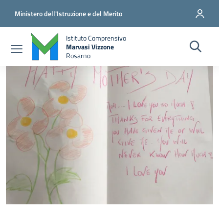
Salta al contenuto principale
Vai al contenuto del piè di pagina
Ministero dell'Istruzione e del Merito
Istituto Comprensivo
Marvasi Vizzone
Rosarno