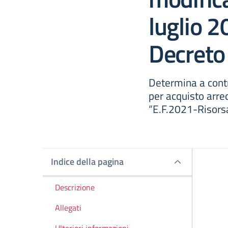
luglio 2
Decreto 
Determina a contr
per acquisto arre
“E.F.2021-Risorsa
Indice della pagina
Indice della pagina
Descrizione
Allegati