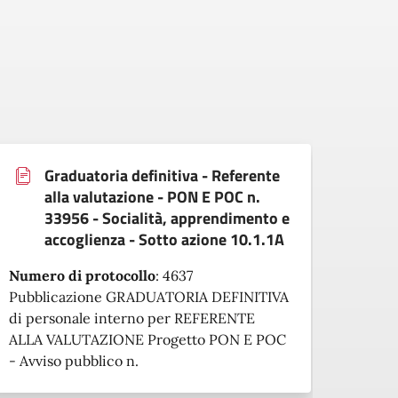
Graduatoria definitiva - Referente
alla valutazione - PON E POC n.
33956 - Socialità, apprendimento e
accoglienza - Sotto azione 10.1.1A
Numero di protocollo
:
4637
Numer
Pubblicazione GRADUATORIA DEFINITIVA
Pubbl
di personale interno per REFERENTE
di pe
ALLA VALUTAZIONE Progetto PON E POC
E TUT
- Avviso pubblico n.
pubbli