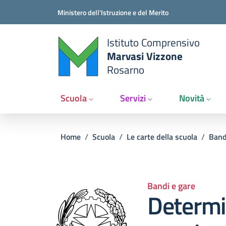
Salta al contenuto principale
Vai al contenuto del piè di pagina
Ministero dell'Istruzione e del Merito
Istituto Comprensivo
Marvasi Vizzone
Rosarno
Scuola
Servizi
Novità
Briciole di pane
Home
/
Scuola
/
Le carte della scuola
/
Band
Bandi e gare
Determi