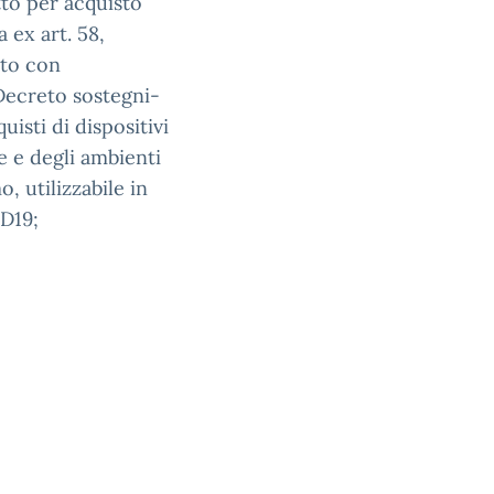
to per acquisto
 ex art. 58,
ito con
. Decreto sostegni-
quisti di dispositivi
le e degli ambienti
, utilizzabile in
D19;