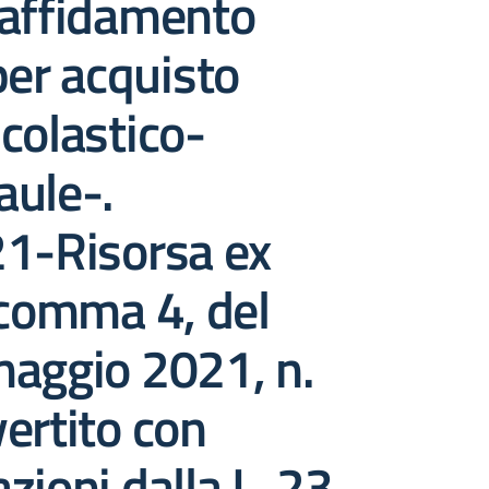
 affidamento
per acquisto
colastico-
aule-.
21-Risorsa ex
 comma 4, del
maggio 2021, n.
ertito con
zioni dalla L. 23