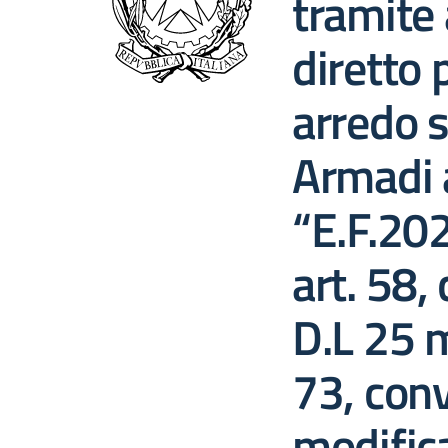
tramite
diretto 
arredo s
Armadi 
“E.F.20
art. 58,
D.L 25 
73, conv
modifica