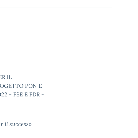
R IL
OGETTO PON E
22 - FSE E FDR -
r il successo