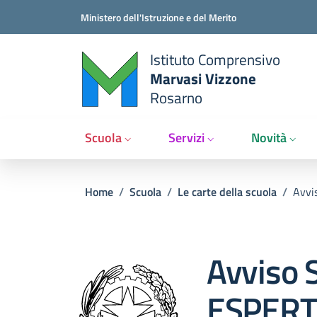
Salta al contenuto principale
Vai al contenuto del piè di pagina
Ministero dell'Istruzione e del Merito
Istituto Comprensivo
Marvasi Vizzone
Rosarno
Scuola
Servizi
Novità
Briciole di pane
Home
/
Scuola
/
Le carte della scuola
/
Avvi
Avviso 
ESPERTI